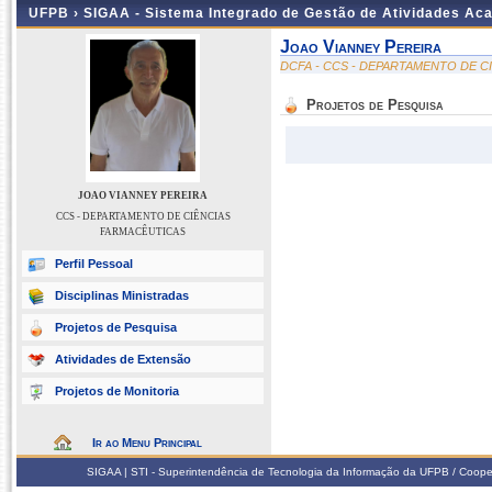
UFPB ›
SIGAA - Sistema Integrado de Gestão de Atividades Ac
Joao Vianney Pereira
DCFA - CCS - DEPARTAMENTO DE C
Projetos de Pesquisa
JOAO VIANNEY PEREIRA
CCS - DEPARTAMENTO DE CIÊNCIAS
FARMACÊUTICAS
Perfil Pessoal
Disciplinas Ministradas
Projetos de Pesquisa
Atividades de Extensão
Projetos de Monitoria
Ir ao Menu Principal
SIGAA | STI - Superintendência de Tecnologia da Informação da UFPB / Coope