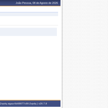
João Pessoa, 08 de Agosto de 2026
6-2vpdq.sigaa-6d48877c66-2vpdq |
v26.7.8