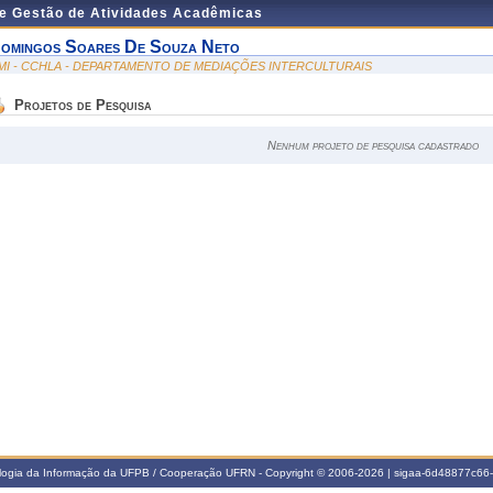
de Gestão de Atividades Acadêmicas
omingos Soares De Souza Neto
MI - CCHLA - DEPARTAMENTO DE MEDIAÇÕES INTERCULTURAIS
Projetos de Pesquisa
Nenhum projeto de pesquisa cadastrado
ologia da Informação da UFPB / Cooperação UFRN - Copyright © 2006-2026 | sigaa-6d48877c6