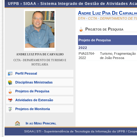
UFPB ›
SIGAA - Sistema Integrado de Gestão de Atividades Ac
Andre Luiz Piva De Carvalh
DTH - CCTA - DEPARTAMENTO DE T
Projetos de Pesquisa
Projeto de Pesquisa
2022
PVA15764-
Turismo, Fragmentação S
ANDRE LUIZ PIVA DE CARVALHO
2022
de João Pessoa
CCTA - DEPARTAMENTO DE TURISMO E
HOTELARIA
Perfil Pessoal
Disciplinas Ministradas
Projetos de Pesquisa
Atividades de Extensão
Projetos de Monitoria
Ir ao Menu Principal
SIGAA | STI - Superintendência de Tecnologia da Informação da UFPB / Coope