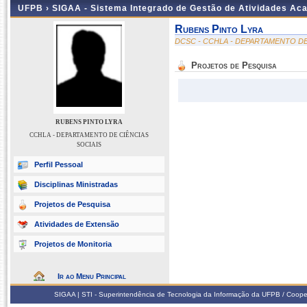
UFPB ›
SIGAA - Sistema Integrado de Gestão de Atividades Ac
Rubens Pinto Lyra
DCSC - CCHLA - DEPARTAMENTO DE
Projetos de Pesquisa
RUBENS PINTO LYRA
CCHLA - DEPARTAMENTO DE CIÊNCIAS
SOCIAIS
Perfil Pessoal
Disciplinas Ministradas
Projetos de Pesquisa
Atividades de Extensão
Projetos de Monitoria
Ir ao Menu Principal
SIGAA | STI - Superintendência de Tecnologia da Informação da UFPB / Coope