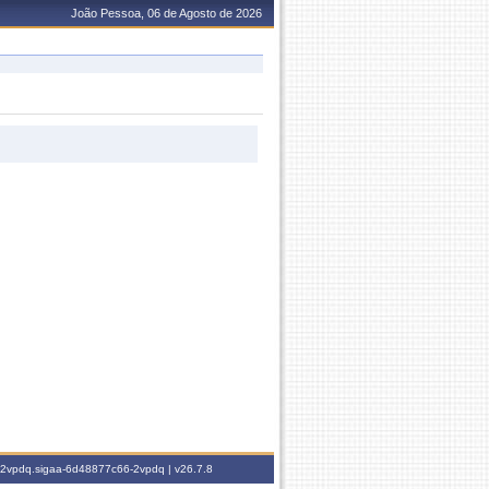
João Pessoa, 06 de Agosto de 2026
6-2vpdq.sigaa-6d48877c66-2vpdq |
v26.7.8