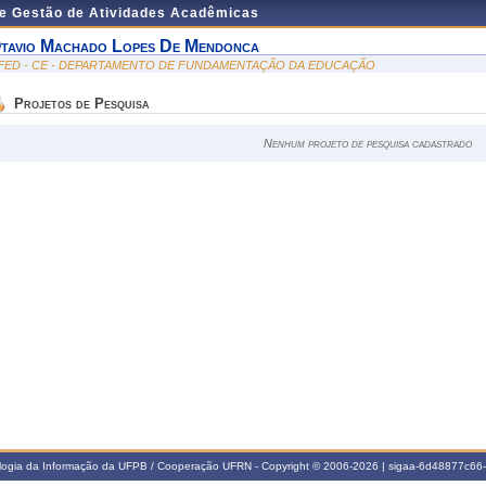
de Gestão de Atividades Acadêmicas
tavio Machado Lopes De Mendonca
FED - CE - DEPARTAMENTO DE FUNDAMENTAÇÃO DA EDUCAÇÃO
Projetos de Pesquisa
Nenhum projeto de pesquisa cadastrado
ologia da Informação da UFPB / Cooperação UFRN - Copyright © 2006-2026 | sigaa-6d48877c6