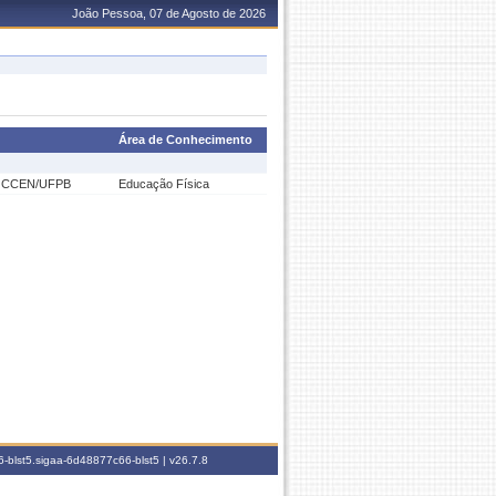
João Pessoa, 07 de Agosto de 2026
Área de Conhecimento
O CCEN/UFPB
Educação Física
-blst5.sigaa-6d48877c66-blst5 |
v26.7.8