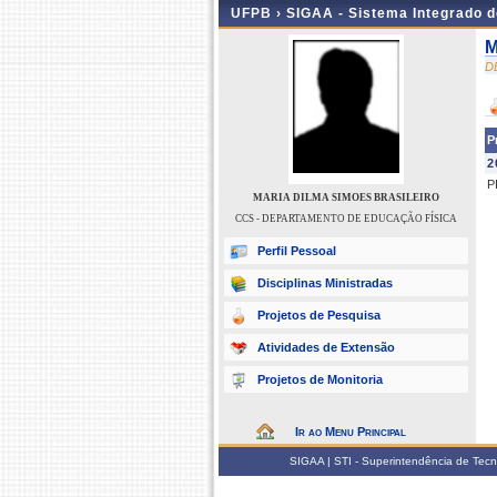
UFPB ›
SIGAA - Sistema Integrado 
M
D
P
2
P
MARIA DILMA SIMOES BRASILEIRO
CCS - DEPARTAMENTO DE EDUCAÇÃO FÍSICA
Perfil Pessoal
Disciplinas Ministradas
Projetos de Pesquisa
Atividades de Extensão
Projetos de Monitoria
Ir ao Menu Principal
SIGAA | STI - Superintendência de Tec