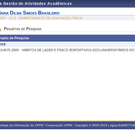
de Gestão de Atividades Acadêmicas
aria Dilma Simoes Brasileiro
EDF - CCS - DEPARTAMENTO DE EDUCAÇÃO FÍSICA
Projetos de Pesquisa
rojeto de Pesquisa
009
IG4575-2009
HÁBITOS DE LAZER E FÍSICO-/ESPORTIVOS DOS UNIVERSITÁRIOS D
nologia da Informação da UFPB / Cooperação UFRN - Copyright © 2006-2026 | sigaa-6d48877c66