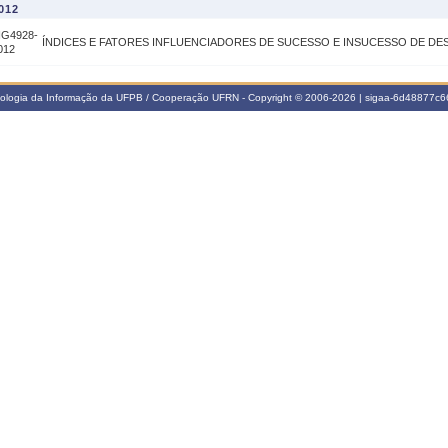
012
IG4928-
ÍNDICES E FATORES INFLUENCIADORES DE SUCESSO E INSUCESSO DE DE
012
nologia da Informação da UFPB / Cooperação UFRN - Copyright © 2006-2026 | sigaa-6d48877c66