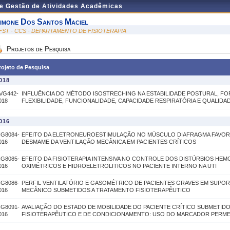
de Gestão de Atividades Acadêmicas
imone Dos Santos Maciel
FST - CCS - DEPARTAMENTO DE FISIOTERAPIA
Projetos de Pesquisa
rojeto de Pesquisa
018
VG442-
INFLUÊNCIA DO MÉTODO ISOSTRECHING NA ESTABILIDADE POSTURAL, F
018
FLEXIBILIDADE, FUNCIONALIDADE, CAPACIDADE RESPIRATÓRIA E QUALIDA
016
IG8084-
EFEITO DA ELETRONEUROESTIMULAÇÃO NO MÚSCULO DIAFRAGMA FAVO
016
DESMAME DA VENTILAÇÃO MECÂNICA EM PACIENTES CRÍTICOS
IG8085-
EFEITO DA FISIOTERAPIA INTENSIVA NO CONTROLE DOS DISTÚRBIOS HEM
016
OXIMÉTRICOS E HIDROELETROLITICOS NO PACIENTE INTERNO NA UTI
IG8086-
PERFIL VENTILATÓRIO E GASOMÉTRICO DE PACIENTES GRAVES EM SUPOR
016
MECÂNICO SUBMETIDOS A TRATAMENTO FISIOTERAPÊUTICO
IG8091-
AVALIAÇÃO DO ESTADO DE MOBILIDADE DO PACIENTE CRÍTICO SUBMETID
016
FISIOTERAPÊUTICO E DE CONDICIONAMENTO: USO DO MARCADOR PERME 