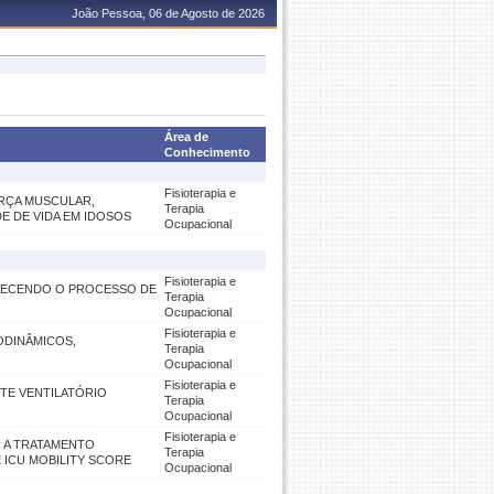
João Pessoa, 06 de Agosto de 2026
Área de
Conhecimento
Fisioterapia e
ORÇA MUSCULAR,
Terapia
DE DE VIDA EM IDOSOS
Ocupacional
Fisioterapia e
RECENDO O PROCESSO DE
Terapia
Ocupacional
Fisioterapia e
ODINÂMICOS,
Terapia
Ocupacional
Fisioterapia e
TE VENTILATÓRIO
Terapia
Ocupacional
Fisioterapia e
O A TRATAMENTO
Terapia
ICU MOBILITY SCORE
Ocupacional