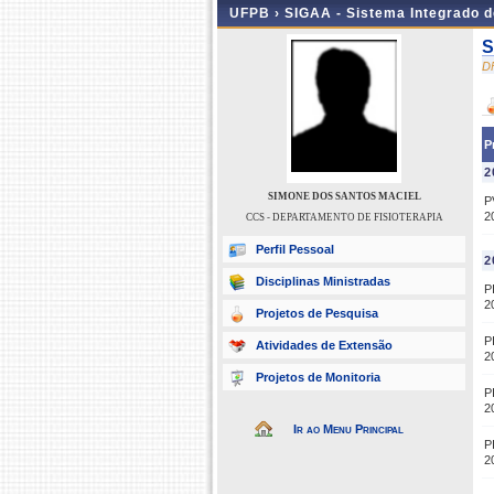
UFPB ›
SIGAA - Sistema Integrado 
S
D
P
2
SIMONE DOS SANTOS MACIEL
P
2
CCS - DEPARTAMENTO DE FISIOTERAPIA
Perfil Pessoal
2
Disciplinas Ministradas
P
2
Projetos de Pesquisa
P
Atividades de Extensão
2
Projetos de Monitoria
P
2
Ir ao Menu Principal
P
2