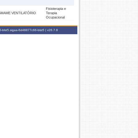
Fisioterapia e
SMAME VENTILATÓRIO
Terapia
Ocupacional
-blst5.sigaa-6d48877c66-blst5 |
v26.7.8