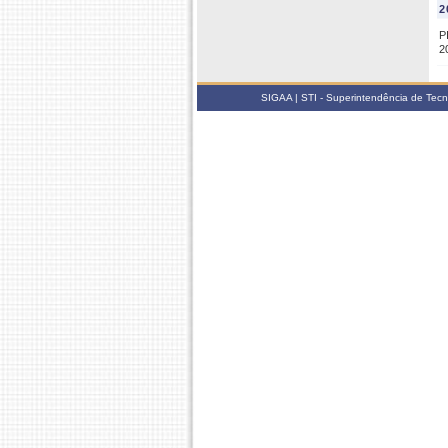
2
P
2
SIGAA | STI - Superintendência de Tec