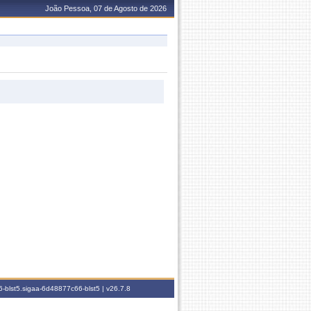
João Pessoa, 07 de Agosto de 2026
-blst5.sigaa-6d48877c66-blst5 |
v26.7.8