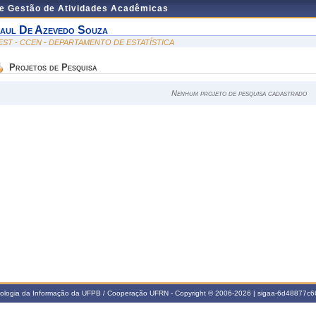
de Gestão de Atividades Acadêmicas
aul De Azevedo Souza
EST - CCEN - DEPARTAMENTO DE ESTATÍSTICA
Projetos de Pesquisa
Nenhum projeto de pesquisa cadastrado
nologia da Informação da UFPB / Cooperação UFRN - Copyright © 2006-2026 | sigaa-6d48877c66