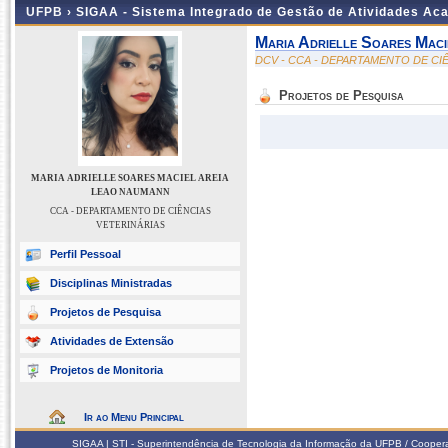
UFPB ›
SIGAA - Sistema Integrado de Gestão de Atividades Ac
Maria Adrielle Soares Mac
DCV - CCA - DEPARTAMENTO DE CI
Projetos de Pesquisa
MARIA ADRIELLE SOARES MACIEL AREIA
LEAO NAUMANN
CCA - DEPARTAMENTO DE CIÊNCIAS
VETERINÁRIAS
Perfil Pessoal
Disciplinas Ministradas
Projetos de Pesquisa
Atividades de Extensão
Projetos de Monitoria
Ir ao Menu Principal
SIGAA | STI - Superintendência de Tecnologia da Informação da UFPB / Coope