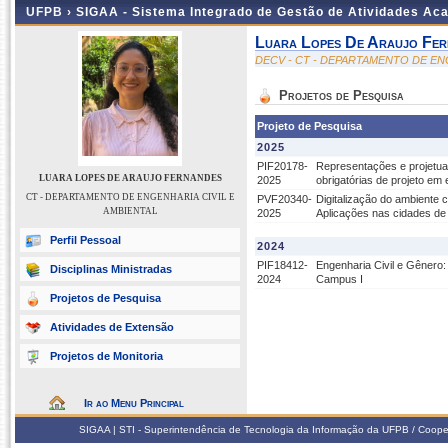
UFPB ›
SIGAA - Sistema Integrado de Gestão de Atividades Ac
Luara Lopes De Araujo Fer
DECV - CT - DEPARTAMENTO DE EN
Projetos de Pesquisa
Projeto de Pesquisa
2025
PIF20178-
Representações e projetua
LUARA LOPES DE ARAUJO FERNANDES
2025
obrigatórias de projeto em
CT - DEPARTAMENTO DE ENGENHARIA CIVIL E
PVF20340-
Digitalização do ambiente c
AMBIENTAL
2025
Aplicações nas cidades d
Perfil Pessoal
2024
PIF18412-
Engenharia Civil e Gênero
Disciplinas Ministradas
2024
Campus I
Projetos de Pesquisa
Atividades de Extensão
Projetos de Monitoria
Ir ao Menu Principal
SIGAA | STI - Superintendência de Tecnologia da Informação da UFPB / Coope