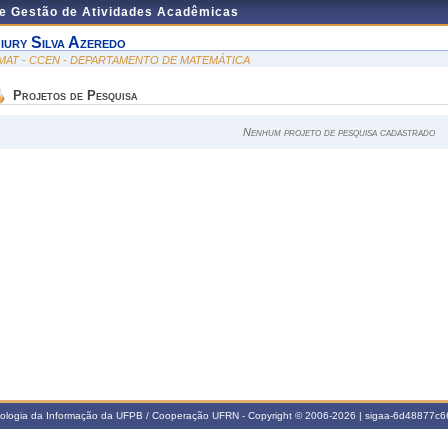
de Gestão de Atividades Acadêmicas
iury Silva Azeredo
MAT - CCEN - DEPARTAMENTO DE MATEMÁTICA
Projetos de Pesquisa
Nenhum projeto de pesquisa cadastrado
nologia da Informação da UFPB / Cooperação UFRN - Copyright © 2006-2026 | sigaa-6d48877c66