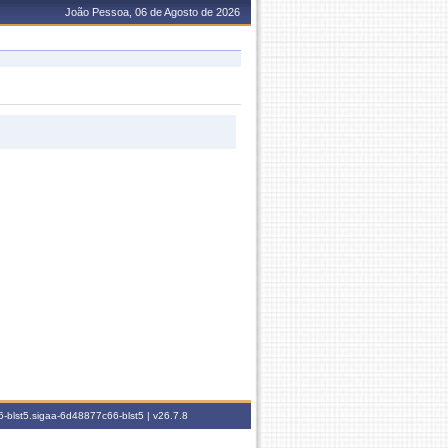
João Pessoa, 06 de Agosto de 2026
-blst5.sigaa-6d48877c66-blst5 |
v26.7.8