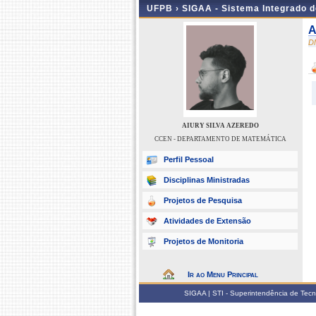
UFPB ›
SIGAA - Sistema Integrado 
A
D
AIURY SILVA AZEREDO
CCEN - DEPARTAMENTO DE MATEMÁTICA
Perfil Pessoal
Disciplinas Ministradas
Projetos de Pesquisa
Atividades de Extensão
Projetos de Monitoria
Ir ao Menu Principal
SIGAA | STI - Superintendência de Tec