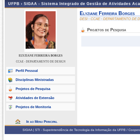
UFPB ›
SIGAA - Sistema Integrado de Gestão de Atividades Ac
Elyziane Ferreira Borges
DESI - CCAE - DEPARTAMENTO DE 
Projetos de Pesquisa
ELYZIANE FERREIRA BORGES
CCAE - DEPARTAMENTO DE DESIGN
Perfil Pessoal
Disciplinas Ministradas
Projetos de Pesquisa
Atividades de Extensão
Projetos de Monitoria
Ir ao Menu Principal
SIGAA | STI - Superintendência de Tecnologia da Informação da UFPB / Coope