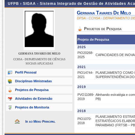
UFPB ›
SIGAA - Sistema Integrado de Gestão de Atividades Ac
Germana Tavares De Melo
DPSA - CCHSA - DEPARTAMENTO DE
Projetos de Pesquisa
Projeto de Pesquisa
2025
PIO20268-
GERMANA TAVARES DE MELO
CAPACIDADES DE INOV
2025
CCHSA - DEPARTAMENTO DE CIÊNCIAS
SOCIAIS APLICADAS
2021
Perfil Pessoal
PIO14744-
PLANEJAMENTO COMO P
2021
SUPERINTENDÊNCIA DO 
Disciplinas Ministradas
2019
Projetos de Pesquisa
PVO11089-
Alinhando estratégia e co
Atividades de Extensão
2019
PB)
Projetos de Monitoria
2018
PLANEJAMENTO ESTRAT
PIO1070-
ESTRATÉGICOS ELABOR
Ir ao Menu Principal
2018
PARAIBANO (FRTSB – PB