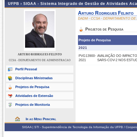
UFPB ›
SIGAA - Sistema Integrado de Gestão de Atividades Ac
Arturo Rodrigues Felinto
DADM - CCSA - DEPARTAMENTO DE
Projetos de Pesquisa
Projeto de Pesquisa
2021
ARTURO RODRIGUES FELINTO
PVG13900-
AVALIAÇÃO DO IMPACTO
2021
SARS-COV-2 NOS ESTU
CCSA - DEPARTAMENTO DE ADMINISTRACAO
Perfil Pessoal
Disciplinas Ministradas
Projetos de Pesquisa
Atividades de Extensão
Projetos de Monitoria
Ir ao Menu Principal
SIGAA | STI - Superintendência de Tecnologia da Informação da UFPB / Coope