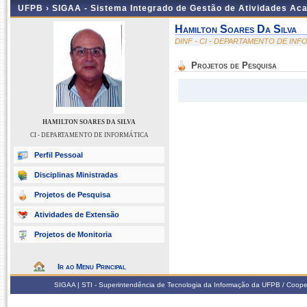
UFPB ›
SIGAA - Sistema Integrado de Gestão de Atividades Ac
Hamilton Soares Da Silva
DINF - CI - DEPARTAMENTO DE IN
Projetos de Pesquisa
HAMILTON SOARES DA SILVA
CI - DEPARTAMENTO DE INFORMÁTICA
Perfil Pessoal
Disciplinas Ministradas
Projetos de Pesquisa
Atividades de Extensão
Projetos de Monitoria
Ir ao Menu Principal
SIGAA | STI - Superintendência de Tecnologia da Informação da UFPB / Coope