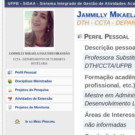
UFPB ›
SIGAA - Sistema Integrado de Gestão de Atividades Ac
Jammilly Mikae
DTH - CCTA - DEP
Perfil Pessoal
Descrição pessoa
JAMMILLY MIKAELA FAGUNDES BRANDÃO
Professora Substit
CCTA - DEPARTAMENTO DE TURISMO E
HOTELARIA
DTH/CCTA/UFPB
Perfil Pessoal
Formação acadêmi
Disciplinas Ministradas
profissional, etc.
Projetos de Pesquisa
Mestre em Admini
Atividades de Extensão
Desenvolvimento L
Projetos de Monitoria
Áreas de Interes
Ir ao Menu Principal
não informadas