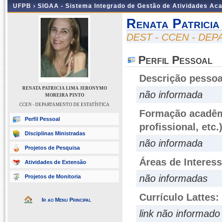
UFPB ›
SIGAA - Sistema Integrado de Gestão de Atividades Ac
Renata Patricia
DEST - CCEN - DE
Perfil Pessoal
Descrição pessoa
RENATA PATRICIA LIMA JERONYMO
não informada
MOREIRA PINTO
CCEN - DEPARTAMENTO DE ESTATÍSTICA
Formação acadêmi
Perfil Pessoal
profissional, etc.
Disciplinas Ministradas
não informada
Projetos de Pesquisa
Áreas de Interes
Atividades de Extensão
não informadas
Projetos de Monitoria
Currículo Lattes:
Ir ao Menu Principal
link não informado