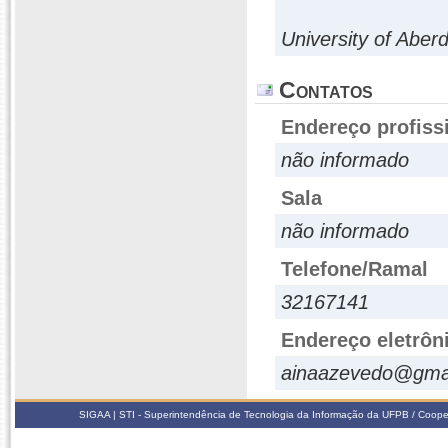
University of Aber
Contatos
Endereço profiss
não informado
Sala
não informado
Telefone/Ramal
32167141
Endereço eletrôn
ainaazevedo@gma
SIGAA | STI - Superintendência de Tecnologia da Informação da UFPB / Coope