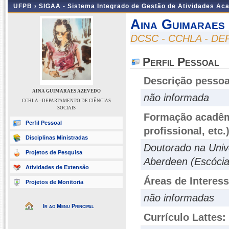
UFPB ›
SIGAA - Sistema Integrado de Gestão de Atividades Ac
Aina Guimaraes
DCSC - CCHLA - D
Perfil Pessoal
Descrição pessoa
AINA GUIMARAES AZEVEDO
não informada
CCHLA - DEPARTAMENTO DE CIÊNCIAS
SOCIAIS
Formação acadêmi
Perfil Pessoal
profissional, etc.
Disciplinas Ministradas
Doutorado na Unive
Projetos de Pesquisa
Aberdeen (Escócia
Atividades de Extensão
Áreas de Interes
Projetos de Monitoria
não informadas
Ir ao Menu Principal
Currículo Lattes: