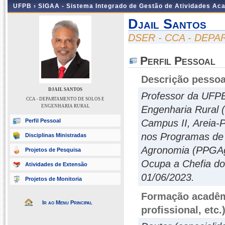
UFPB ›
SIGAA - Sistema Integrado de Gestão de Atividades Ac
Djail Santos
DSER - CCA - DEP
Perfil Pessoal
Descrição pessoa
DJAIL SANTOS
Professor da UFPB
CCA - DEPARTAMENTO DE SOLOS E
ENGENHARIA RURAL
Engenharia Rural 
Perfil Pessoal
Campus II, Areia-
nos Programas de
Disciplinas Ministradas
Agronomia (PPGAgr
Projetos de Pesquisa
Ocupa a Chefia do
Atividades de Extensão
01/06/2023.
Projetos de Monitoria
Formação acadêmi
Ir ao Menu Principal
profissional, etc.