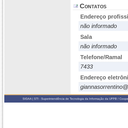
Contatos
Endereço profiss
não informado
Sala
não informado
Telefone/Ramal
7433
Endereço eletrôn
giannasorrentino
SIGAA | STI - Superintendência de Tecnologia da Informação da UFPB / Coope