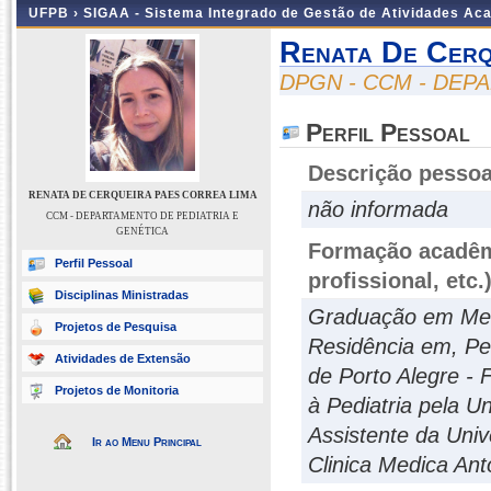
UFPB ›
SIGAA - Sistema Integrado de Gestão de Atividades Ac
Renata De Cerq
DPGN - CCM - DEP
Perfil Pessoal
Descrição pessoa
RENATA DE CERQUEIRA PAES CORREA LIMA
não informada
CCM - DEPARTAMENTO DE PEDIATRIA E
GENÉTICA
Formação acadêmi
Perfil Pessoal
profissional, etc.
Disciplinas Ministradas
Graduação em Medi
Projetos de Pesquisa
Residência em, Pe
Atividades de Extensão
de Porto Alegre -
Projetos de Monitoria
à Pediatria pela U
Assistente da Univ
Ir ao Menu Principal
Clinica Medica Ant