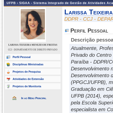
UFPB ›
SIGAA - Sistema Integrado de Gestão de Atividades Ac
Larissa Teixeir
DDPR - CCJ - DEP
Perfil Pessoal
Descrição pessoa
LARISSA TEIXEIRA MENEZES DE FREITAS
Atualmente, Profe
CCJ - DEPARTAMENTO DE DIREITO PRIVADO
Privado do Centro 
Perfil Pessoal
Paraíba - DDPR/C
Disciplinas Ministradas
Desenvolvimento na
Projetos de Pesquisa
Desenvolvimento d
Atividades de Extensão
(PPGCJ/UFPB), me
Projetos de Monitoria
Graduação em Ciên
UFPB (2014), espec
Ir ao Menu Principal
pela Escola Superi
especialista em C