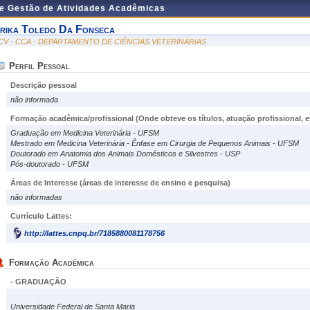
de Gestão de Atividades Acadêmicas
rika Toledo Da Fonseca
CV - CCA - DEPARTAMENTO DE CIÊNCIAS VETERINÁRIAS
Perfil Pessoal
Descrição pessoal
não informada
Formação acadêmica/profissional (Onde obteve os títulos, atuação profissional, et
Graduação em Medicina Veterinária - UFSM
Mestrado em Medicina Veterinária - Ênfase em Cirurgia de Pequenos Animais - UFSM
Doutorado em Anatomia dos Animais Domésticos e Silvestres - USP
Pós-doutorado - UFSM
Áreas de Interesse
(áreas de interesse de ensino e pesquisa)
não informadas
Currículo Lattes:
http://lattes.cnpq.br/7185880081178756
Formação Acadêmica
- GRADUAÇÃO
Universidade Federal de Santa Maria