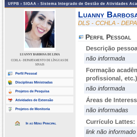
UFPB ›
SIGAA - Sistema Integrado de Gestão de Atividades Ac
Luanny Barbosa
DLS - CCHLA - DEP
Perfil Pessoal
Descrição pessoa
LUANNY BARBOSA DE LIMA
não informada
CCHLA - DEPARTAMENTO DE LÍNGUAS DE
SINAIS
Formação acadêmi
Perfil Pessoal
profissional, etc.
Disciplinas Ministradas
não informada
Projetos de Pesquisa
Áreas de Interes
Atividades de Extensão
não informadas
Projetos de Monitoria
Currículo Lattes:
Ir ao Menu Principal
link não informado