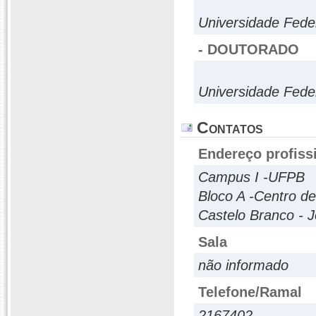
Universidade Feder
- DOUTORADO
Universidade Fede
Contatos
Endereço profiss
Campus I -UFPB
Bloco A -Centro d
Castelo Branco - 
Sala
não informado
Telefone/Ramal
2167402