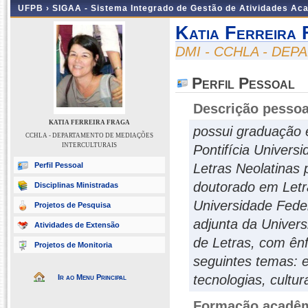
UFPB ›
SIGAA - Sistema Integrado de Gestão de Atividades Ac
Katia Ferreira
DMI - CCHLA - DE
Perfil Pessoal
Descrição pessoa
KATIA FERREIRA FRAGA
possui graduação 
CCHLA - DEPARTAMENTO DE MEDIAÇÕES
INTERCULTURAIS
Pontifícia Univers
Perfil Pessoal
Letras Neolatinas 
doutorado em Letr
Disciplinas Ministradas
Universidade Fede
Projetos de Pesquisa
adjunta da Univer
Atividades de Extensão
de Letras, com ên
Projetos de Monitoria
seguintes temas: 
tecnologias, cultu
Ir ao Menu Principal
Formação acadêmi