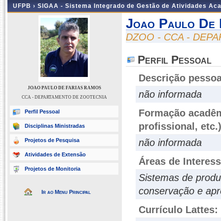
UFPB ›
SIGAA - Sistema Integrado de Gestão de Atividades Ac
Joao Paulo De 
DZOO - CCA - DEP
Perfil Pessoal
Descrição pessoa
JOAO PAULO DE FARIAS RAMOS
não informada
CCA - DEPARTAMENTO DE ZOOTECNIA
Formação acadêmi
Perfil Pessoal
profissional, etc.
Disciplinas Ministradas
Projetos de Pesquisa
não informada
Atividades de Extensão
Áreas de Interes
Projetos de Monitoria
Sistemas de produ
conservação e apr
Ir ao Menu Principal
Currículo Lattes: