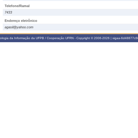
Telefone/Ramal
7433
Endereço eletrônico
agasil@yahoo.com
nologia da Informação da UFPB / Cooperação UFRN - Copyright © 2006-2026 | sigaa-6d48877c66