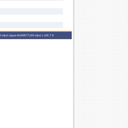
-nlpxt.sigaa-6d48877c66-nlpxt |
v26.7.8