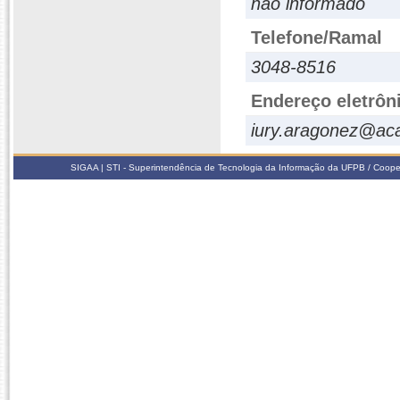
não informado
Telefone/Ramal
3048-8516
Endereço eletrôn
iury.aragonez@ac
SIGAA | STI - Superintendência de Tecnologia da Informação da UFPB / Coope