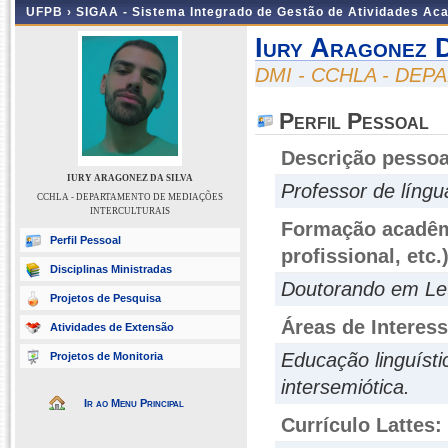
UFPB ›
SIGAA - Sistema Integrado de Gestão de Atividades Ac
Iury Aragonez D
DMI - CCHLA - DE
Perfil Pessoal
Descrição pessoa
IURY ARAGONEZ DA SILVA
Professor de língu
CCHLA - DEPARTAMENTO DE MEDIAÇÕES
INTERCULTURAIS
Formação acadêmi
Perfil Pessoal
profissional, etc.
Disciplinas Ministradas
Doutorando em Let
Projetos de Pesquisa
Áreas de Interes
Atividades de Extensão
Educação linguísti
Projetos de Monitoria
intersemiótica.
Ir ao Menu Principal
Currículo Lattes: