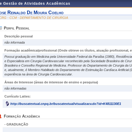
de Gestão de Atividades Acadêmicas
ose Reinaldo De Moura Coelho
CRG - CCM - DEPARTAMENTO DE CIRURGIA
Perfil Pessoal
Descrição pessoal
não informada
Formação acadêmica/profissional (Onde obteve os títulos, atuação profissional, et
Possui graduação em Medicina pela Universidade Federal da Paraíba (1980), Residência
e Especialista em Cirurgia Cardiovascular reconhecido pela Sociedade Brasileira de Cir
Brasileira e Conselho Regional de Medicina. Professor do Departamento de Cirurgia da 
e, atualmente, é Membro Habilitado do Departamento de Estimulação Cardíaca Artificial
experiência na área de Cirurgia Cardiovascular.
Áreas de Interesse
(áreas de interesse de ensino e pesquisa)
não informadas
Currículo Lattes:
http://buscatextual.cnpq.br/buscatextual/visualizacv.do?id=K4811130E1
Formação Acadêmica
- GRADUAÇÃO