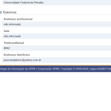
Universidade Federal da Paraíba
Contatos
Endereço profissional
não informado
Sala
não informado
Telefone/Ramal
8842
Endereço eletrônico
josereinaldomc@yahoo.com.br
nologia da Informação da UFPB / Cooperação UFRN - Copyright © 2006-2026 | sigaa-6d48877c66