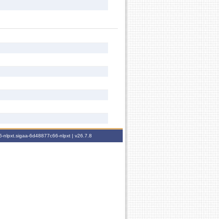
-nlpxt.sigaa-6d48877c66-nlpxt |
v26.7.8