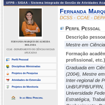
UFPB ›
SIGAA - Sistema Integrado de Gestão de Atividades Ac
Fernanda Marqu
DCSS - CCAE - DE
Perfil Pessoal
Descrição pessoa
FERNANDA MARQUES DE ALMEIDA
Mestre em Ciência
HOLANDA
CCAE - DEPARTAMENTO DE CIÊNCIAS SOCIAIS
Formação acadêmi
APLICADAS
profissional, etc.
Perfil Pessoal
Disciplinas Ministradas
Graduada em Ciênc
(2004), Mestre em 
Projetos de Pesquisa
Inter-regional de
Atividades de Extensão
UnB/UFPB/UFRN, D
Projetos de Monitoria
Universidade Fede
Ir ao Menu Principal
Estratégica, Trab