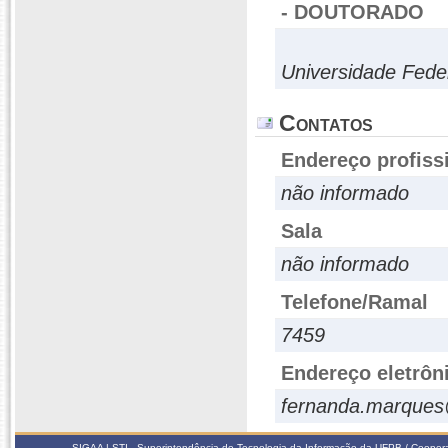
- DOUTORADO
Universidade Fede
Contatos
Endereço profiss
não informado
Sala
não informado
Telefone/Ramal
7459
Endereço eletrôn
fernanda.marques
SIGAA | STI - Superintendência de Tecnologia da Informação da UFPB / Coope