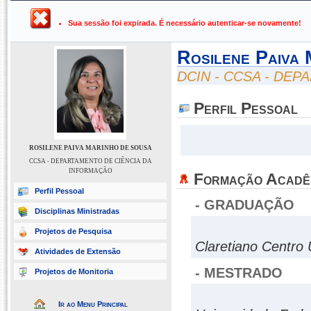
UFPB ›
SIGAA - Sistema Integrado de Gestão de Atividades Ac
Sua sessão foi expirada. É necessário autenticar-se novamente!
Rosilene Paiva
DCIN - CCSA - DE
Perfil Pessoal
ROSILENE PAIVA MARINHO DE SOUSA
CCSA - DEPARTAMENTO DE CIÊNCIA DA
INFORMAÇÃO
Formação Acadê
Perfil Pessoal
- GRADUAÇÃO
Disciplinas Ministradas
Projetos de Pesquisa
Claretiano Centro U
Atividades de Extensão
- MESTRADO
Projetos de Monitoria
Ir ao Menu Principal