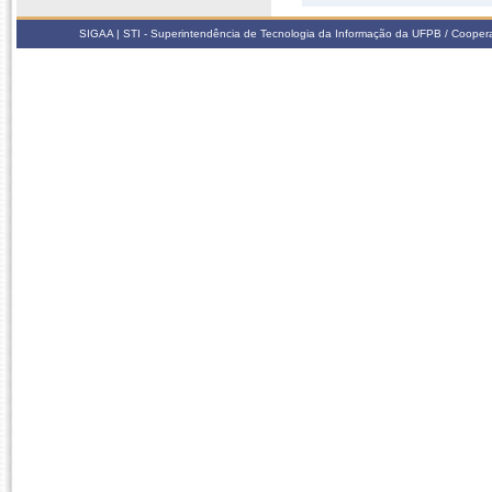
SIGAA | STI - Superintendência de Tecnologia da Informação da UFPB / Coope