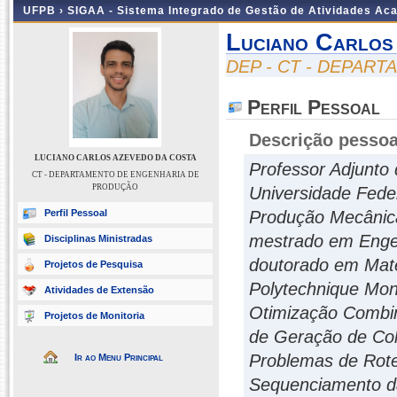
UFPB ›
SIGAA - Sistema Integrado de Gestão de Atividades Ac
Luciano Carlos
DEP - CT - DEPAR
Perfil Pessoal
Descrição pessoa
LUCIANO CARLOS AZEVEDO DA COSTA
Professor Adjunto
CT - DEPARTAMENTO DE ENGENHARIA DE
PRODUÇÃO
Universidade Fede
Perfil Pessoal
Produção Mecânica
mestrado em Engen
Disciplinas Ministradas
doutorado em Mate
Projetos de Pesquisa
Polytechnique Mon
Atividades de Extensão
Otimização Combin
Projetos de Monitoria
de Geração de Colu
Problemas de Rote
Ir ao Menu Principal
Sequenciamento da