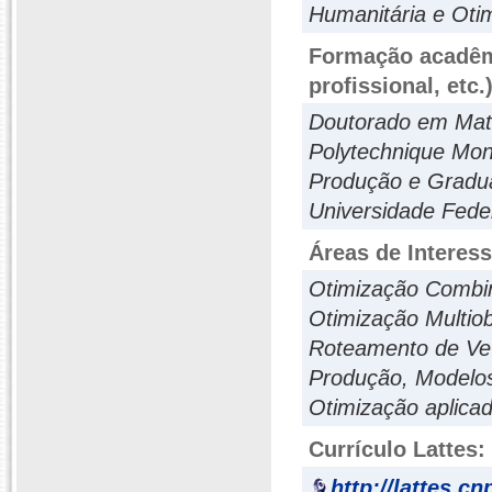
Humanitária e Oti
Formação acadêmi
profissional, etc.
Doutorado em Mate
Polytechnique Mon
Produção e Gradu
Universidade Fede
Áreas de Interes
Otimização Combina
Otimização Multiob
Roteamento de Veí
Produção, Modelos
Otimização aplica
Currículo Lattes:
http://lattes.c