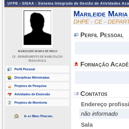
UFPB ›
SIGAA - Sistema Integrado de Gestão de Atividades Ac
Marileide Mari
DHPE - CE - DEPA
Perfil Pessoal
MARILEIDE MARIA DE MELO
CE - DEPARTAMENTO DE HABILITAÇÃO
PEDAGÓGICA
Formação Acadê
Perfil Pessoal
Disciplinas Ministradas
Projetos de Pesquisa
Contatos
Atividades de Extensão
Projetos de Monitoria
Endereço profiss
não informado
Ir ao Menu Principal
Sala