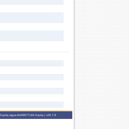
6-2vpdq.sigaa-6d48877c66-2vpdq |
v26.7.8