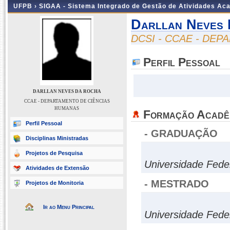
UFPB ›
SIGAA - Sistema Integrado de Gestão de Atividades Ac
Darllan Neves
DCSI - CCAE - DE
Perfil Pessoal
DARLLAN NEVES DA ROCHA
CCAE - DEPARTAMENTO DE CIÊNCIAS
HUMANAS
Formação Acadê
Perfil Pessoal
- GRADUAÇÃO
Disciplinas Ministradas
Projetos de Pesquisa
Universidade Fed
Atividades de Extensão
- MESTRADO
Projetos de Monitoria
Ir ao Menu Principal
Universidade Fede