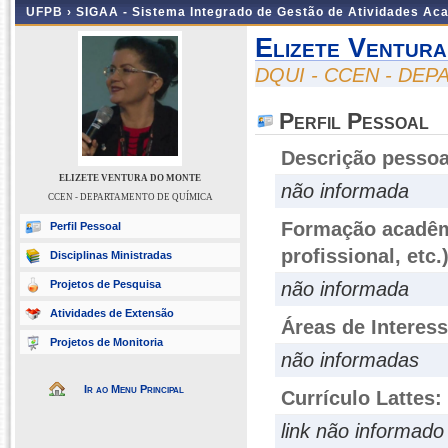
UFPB ›
SIGAA - Sistema Integrado de Gestão de Atividades Ac
Elizete Ventur
DQUI - CCEN - DE
Perfil Pessoal
Descrição pessoa
ELIZETE VENTURA DO MONTE
não informada
CCEN - DEPARTAMENTO DE QUÍMICA
Formação acadêmi
Perfil Pessoal
profissional, etc.
Disciplinas Ministradas
Projetos de Pesquisa
não informada
Atividades de Extensão
Áreas de Interes
Projetos de Monitoria
não informadas
Ir ao Menu Principal
Currículo Lattes:
link não informado