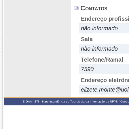
Contatos
Endereço profiss
não informado
Sala
não informado
Telefone/Ramal
7590
Endereço eletrôn
elizete.monte@uol
SIGAA | STI - Superintendência de Tecnologia da Informação da UFPB / Coope