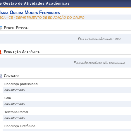
de Gestão de Atividades Acadêmicas
aria Onilma Moura Fernandes
ECA - CE - DEPARTAMENTO DE EDUCAÇÃO DO CAMPO
Perfil Pessoal
Perfil pessoal não cadastrado
Formação Acadêmica
Formação acadêmica não cadastrada
Contatos
Endereço profissional
não informado
Sala
não informado
Telefone/Ramal
não informado
Endereço eletrônico