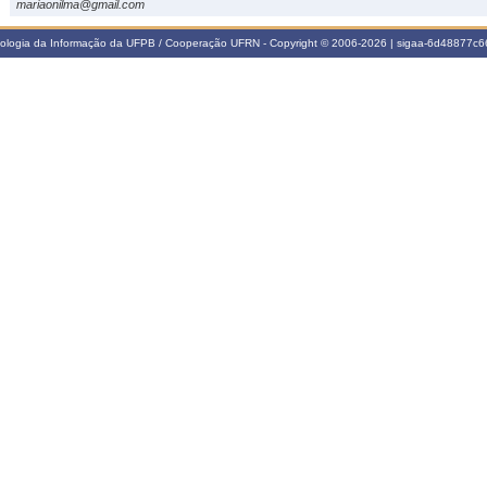
mariaonilma@gmail.com
nologia da Informação da UFPB / Cooperação UFRN - Copyright © 2006-2026 | sigaa-6d48877c66