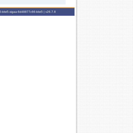
-blst5.sigaa-6d48877c66-blst5 |
v26.7.8