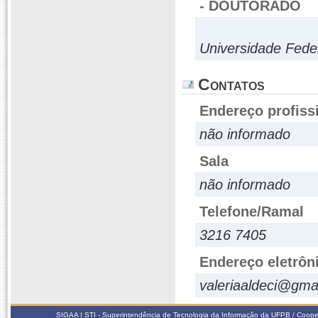
- DOUTORADO
Universidade Fede
Contatos
Endereço profiss
não informado
Sala
não informado
Telefone/Ramal
3216 7405
Endereço eletrôn
valeriaaldeci@gma
SIGAA | STI - Superintendência de Tecnologia da Informação da UFPB / Coope