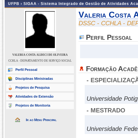
UFPB ›
SIGAA - Sistema Integrado de Gestão de Atividades Ac
Valeria Costa A
DSSC - CCHLA - D
Perfil Pessoal
VALERIA COSTA ALDECI DE OLIVEIRA
CCHLA - DEPARTAMENTO DE SERVIÇO SOCIAL
Formação Acadê
Perfil Pessoal
Disciplinas Ministradas
- ESPECIALIZAÇ
Projetos de Pesquisa
Atividades de Extensão
Universidade Poti
Projetos de Monitoria
- MESTRADO
Ir ao Menu Principal
Universidade Fede