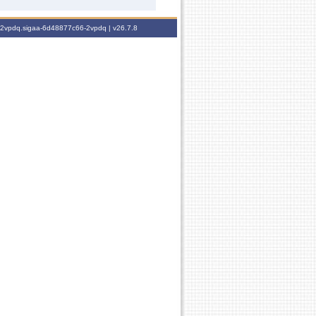
6-2vpdq.sigaa-6d48877c66-2vpdq |
v26.7.8