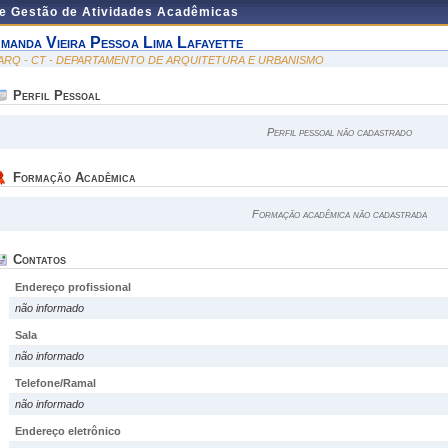
de Gestão de Atividades Acadêmicas
manda Vieira Pessoa Lima Lafayette
ARQ - CT - DEPARTAMENTO DE ARQUITETURA E URBANISMO
Perfil Pessoal
Perfil pessoal não cadastrado
Formação Acadêmica
Formação acadêmica não cadastrada
Contatos
Endereço profissional
não informado
Sala
não informado
Telefone/Ramal
não informado
Endereço eletrônico