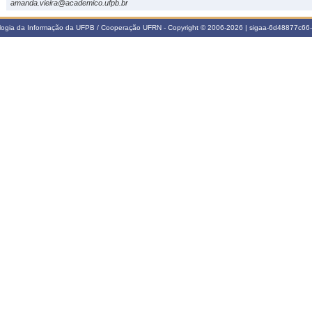
amanda.vieira@academico.ufpb.br
ologia da Informação da UFPB / Cooperação UFRN - Copyright © 2006-2026 | sigaa-6d48877c6