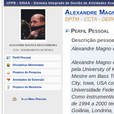
UFPB ›
SIGAA - Sistema Integrado de Gestão de Atividades Ac
Alexandre Magn
DPTM - CCTA - DE
Perfil Pessoal
Descrição pessoa
ALEXANDRE MAGNO E SILVA FERREIRA
Alexandre Magno e
CCTA - DEPARTAMENTO DE MÚSICA
Perfil Pessoal
Alexandre Magno 
Disciplinas Ministradas
pela University of
Projetos de Pesquisa
Mestre em Bass Tr
Atividades de Extensão
City, Iowa, USA c
Projetos de Monitoria
Universidade Fede
Como instrumentis
Ir ao Menu Principal
de 1994 a 2000 te
Goiânia, Londrina,