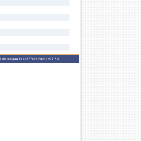
-nlpxt.sigaa-6d48877c66-nlpxt |
v26.7.8