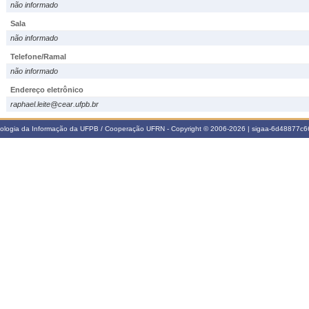
não informado
Sala
não informado
Telefone/Ramal
não informado
Endereço eletrônico
raphael.leite@cear.ufpb.br
nologia da Informação da UFPB / Cooperação UFRN - Copyright © 2006-2026 | sigaa-6d48877c66