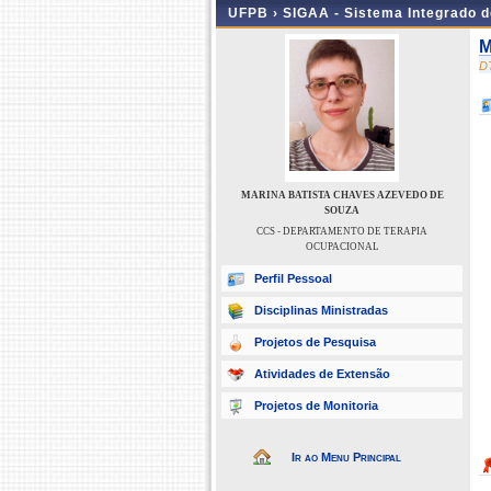
UFPB ›
SIGAA - Sistema Integrado 
M
D
MARINA BATISTA CHAVES AZEVEDO DE
SOUZA
CCS - DEPARTAMENTO DE TERAPIA
OCUPACIONAL
Perfil Pessoal
Disciplinas Ministradas
Projetos de Pesquisa
Atividades de Extensão
Projetos de Monitoria
Ir ao Menu Principal