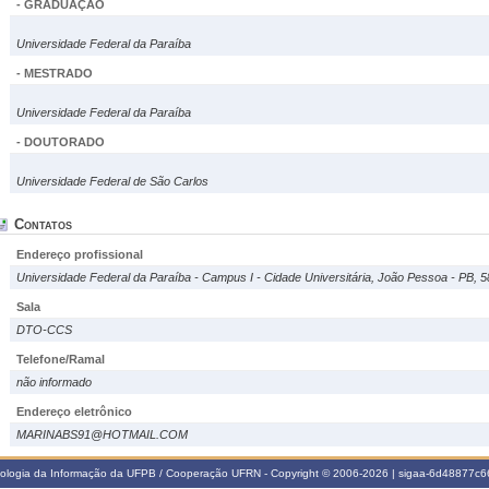
- GRADUAÇÃO
Universidade Federal da Paraíba
- MESTRADO
Universidade Federal da Paraíba
- DOUTORADO
Universidade Federal de São Carlos
Contatos
Endereço profissional
Universidade Federal da Paraíba - Campus I - Cidade Universitária, João Pessoa - PB, 
Sala
DTO-CCS
Telefone/Ramal
não informado
Endereço eletrônico
MARINABS91@HOTMAIL.COM
nologia da Informação da UFPB / Cooperação UFRN - Copyright © 2006-2026 | sigaa-6d48877c66