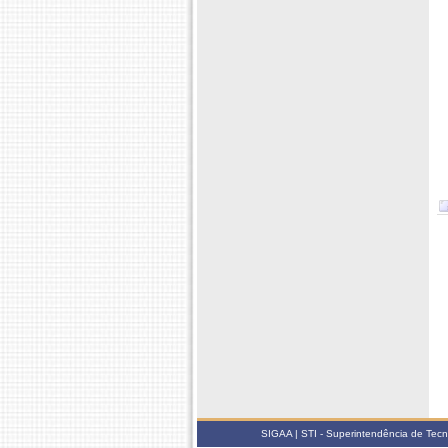
SIGAA | STI - Superintendência de Tec