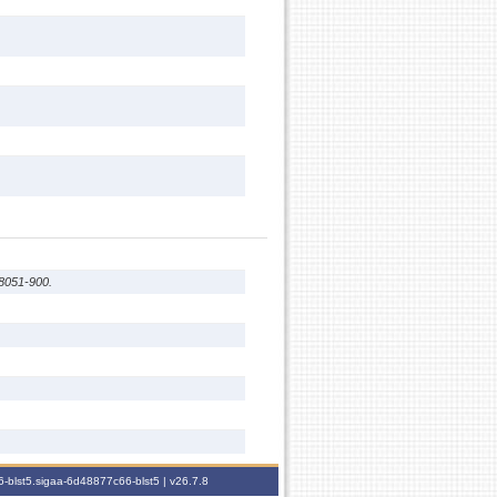
58051-900.
-blst5.sigaa-6d48877c66-blst5 |
v26.7.8