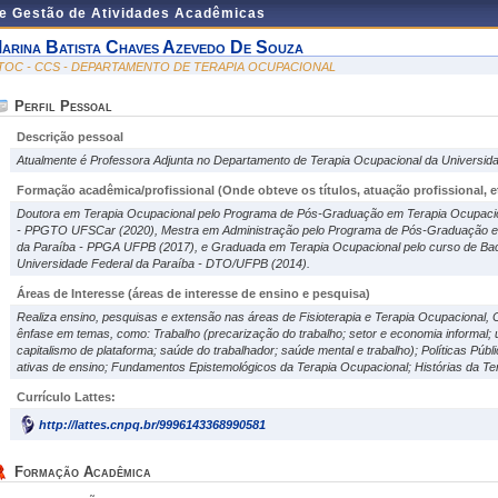
de Gestão de Atividades Acadêmicas
arina Batista Chaves Azevedo De Souza
TOC - CCS - DEPARTAMENTO DE TERAPIA OCUPACIONAL
Perfil Pessoal
Descrição pessoal
Atualmente é Professora Adjunta no Departamento de Terapia Ocupacional da Universida
Formação acadêmica/profissional (Onde obteve os títulos, atuação profissional, et
Doutora em Terapia Ocupacional pelo Programa de Pós-Graduação em Terapia Ocupacio
- PPGTO UFSCar (2020), Mestra em Administração pelo Programa de Pós-Graduação em
da Paraíba - PPGA UFPB (2017), e Graduada em Terapia Ocupacional pelo curso de Ba
Universidade Federal da Paraíba - DTO/UFPB (2014).
Áreas de Interesse
(áreas de interesse de ensino e pesquisa)
Realiza ensino, pesquisas e extensão nas áreas de Fisioterapia e Terapia Ocupacional, 
ênfase em temas, como: Trabalho (precarização do trabalho; setor e economia informal; 
capitalismo de plataforma; saúde do trabalhador; saúde mental e trabalho); Políticas Púb
ativas de ensino; Fundamentos Epistemológicos da Terapia Ocupacional; Histórias da Ter
Currículo Lattes:
http://lattes.cnpq.br/9996143368990581
Formação Acadêmica