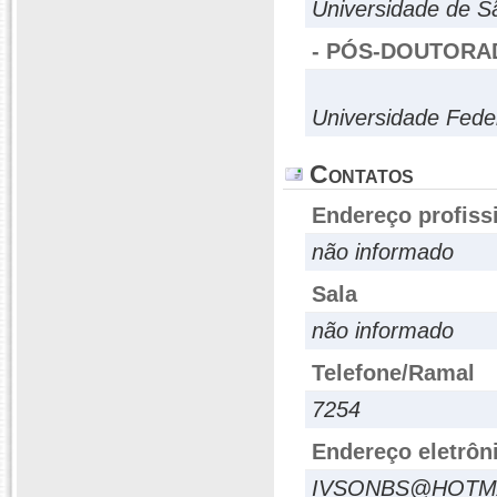
Universidade de S
- PÓS-DOUTORA
Universidade Fed
Contatos
Endereço profiss
não informado
Sala
não informado
Telefone/Ramal
7254
Endereço eletrôn
IVSONBS@HOTM