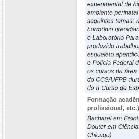
experimental de hip
ambiente perinatal
seguintes temas: m
hormônio tireoidia
o Laboratório Par
produzido trabalh
esqueleto apendicu
e Polícia Federal 
os cursos da área
do CCS/UFPB duran
do II Curso de Es
Formação acadêmi
profissional, etc.
Bacharel em Fisio
Doutor em Ciência
Chicago)