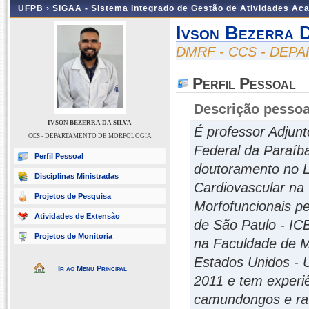
UFPB ›
SIGAA - Sistema Integrado de Gestão de Atividades Ac
Ivson Bezerra D
DMRF - CCS - DE
Perfil Pessoal
Descrição pessoa
IVSON BEZERRA DA SILVA
É professor Adjunt
CCS - DEPARTAMENTO DE MORFOLOGIA
Federal da Paraíb
Perfil Pessoal
doutoramento no La
Disciplinas Ministradas
Cardiovascular na
Projetos de Pesquisa
Morfofuncionais pe
Atividades de Extensão
de São Paulo - IC
Projetos de Monitoria
na Faculdade de Me
Estados Unidos - 
Ir ao Menu Principal
2011 e tem experi
camundongos e rat