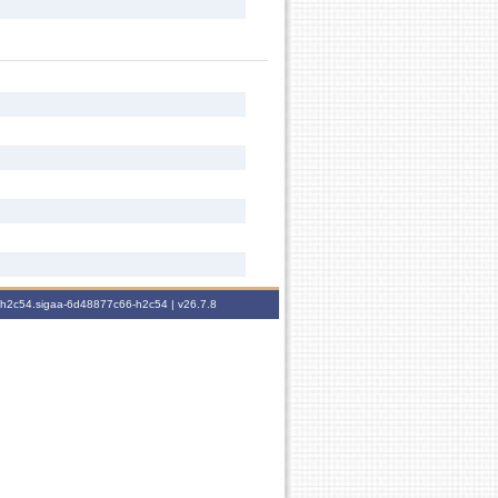
6-h2c54.sigaa-6d48877c66-h2c54 |
v26.7.8