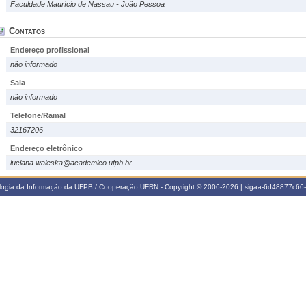
Faculdade Maurício de Nassau - João Pessoa
Contatos
Endereço profissional
não informado
Sala
não informado
Telefone/Ramal
32167206
Endereço eletrônico
luciana.waleska@academico.ufpb.br
ologia da Informação da UFPB / Cooperação UFRN - Copyright © 2006-2026 | sigaa-6d48877c6