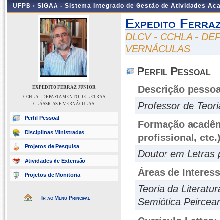
UFPB ›
SIGAA - Sistema Integrado de Gestão de Atividades Ac
Expedito Ferraz
DLCV - CCHLA - D
VERNÁCULAS
Perfil Pessoal
Descrição pessoa
EXPEDITO FERRAZ JUNIOR
CCHLA - DEPARTAMENTO DE LETRAS
Professor de Teoria
CLÁSSICAS E VERNÁCULAS
Perfil Pessoal
Formação acadêmi
Disciplinas Ministradas
profissional, etc.
Projetos de Pesquisa
Doutor em Letras
Atividades de Extensão
Áreas de Interes
Projetos de Monitoria
Teoria da Literatur
Ir ao Menu Principal
Semiótica Peircea