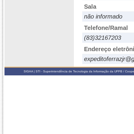
Sala
não informado
Telefone/Ramal
(83)32167203
Endereço eletrôn
expeditoferrazjr@
SIGAA | STI - Superintendência de Tecnologia da Informação da UFPB / Coope