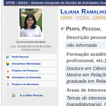
UFPB ›
SIGAA - Sistema Integrado de Gestão de Atividades Ac
Liliana Ramalho
DRIN - CCSA - DE
Perfil Pessoal
Descrição pessoa
LILIANA RAMALHO FROIO
não informada
CCSA - DEPARTAMENTO DE RELACÕES
INTERNACIONAIS
Formação acadêmi
Perfil Pessoal
profissional, etc.
Disciplinas Ministradas
Doutora em Ciênci
Projetos de Pesquisa
Mestre em Relações
Atividades de Extensão
graduada em Relaçõ
Projetos de Monitoria
Áreas de Interes
Ir ao Menu Principal
Temas de interesse
(paradiplomacia), h