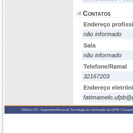
Contatos
Endereço profiss
não informado
Sala
não informado
Telefone/Ramal
32167203
Endereço eletrôn
fatimamelo.ufpb@
SIGAA | STI - Superintendência de Tecnologia da Informação da UFPB / Coope