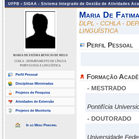
UFPB ›
SIGAA - Sistema Integrado de Gestão de Atividades Ac
Maria De Fatim
DLPL - CCHLA - D
LINGUÍSTICA
Perfil Pessoal
MARIA DE FATIMA BENICIO DE MELO
CCHLA - DEPARTAMENTO DE LÍNGUA
PORTUGUESA E LINGUÍSTICA
Perfil Pessoal
Formação Acadê
Disciplinas Ministradas
- MESTRADO
Projetos de Pesquisa
Atividades de Extensão
Pontifícia Univers
Projetos de Monitoria
- DOUTORADO
Ir ao Menu Principal
Universidade Feder