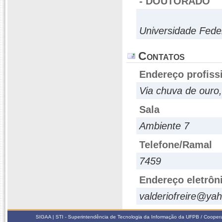
- DOUTORADO
Universidade Fede
Contatos
Endereço profiss
Via chuva de ouro
Sala
Ambiente 7
Telefone/Ramal
7459
Endereço eletrôn
valderiofreire@ya
SIGAA | STI - Superintendência de Tecnologia da Informação da UFPB / Coope