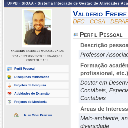
UFPB ›
SIGAA - Sistema Integrado de Gestão de Atividades Ac
Valderio Freir
DFC - CCSA - DEP
Perfil Pessoal
Descrição pessoa
VALDERIO FREIRE DE MORAES JUNIOR
Professor Associa
CCSA - DEPARTAMENTO DE FINANÇAS E
CONTABILIDADE
Formação acadêmi
Perfil Pessoal
profissional, etc.
Disciplinas Ministradas
Doutor em Desenvo
Projetos de Pesquisa
Contábeis, Especi
Atividades de Extensão
Contábeis
Projetos de Monitoria
Áreas de Interes
Ir ao Menu Principal
Meio-ambiente, an
diversidade