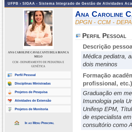
UFPB ›
SIGAA - Sistema Integrado de Gestão de Atividades Ac
Ana Caroline C
DPGN - CCM - DEP
Perfil Pessoal
Descrição pessoa
ANA CAROLINE CAVALCANTI DELA BIANCA
Médica pediatra, 
MELO
CCM - DEPARTAMENTO DE PEDIATRIA E
dois meninos
GENÉTICA
Formação acadêmi
Perfil Pessoal
profissional, etc.
Disciplinas Ministradas
Graduação em medi
Projetos de Pesquisa
Imunologia pela U
Atividades de Extensão
Unifesp EPM, Títul
Projetos de Monitoria
de especialista e
Ir ao Menu Principal
consultório como A