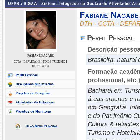
UFPB ›
SIGAA - Sistema Integrado de Gestão de Atividades Ac
Fabiane Nagabe
DTH - CCTA - DEP
Perfil Pessoal
Descrição pessoa
FABIANE NAGABE
Brasileira, natura
CCTA - DEPARTAMENTO DE TURISMO E
HOTELARIA
Formação acadêmi
Perfil Pessoal
profissional, etc.
Disciplinas Ministradas
Bacharel em Turis
Projetos de Pesquisa
áreas urbanas e ru
Atividades de Extensão
em Geografia. Int
Projetos de Monitoria
e do Patrimônio C
Cultura & relações
Ir ao Menu Principal
Turismo e Hotelari