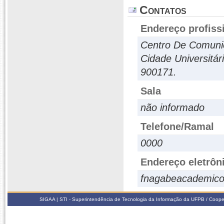
Contatos
Endereço profiss
Centro De Comuni
Cidade Universitár
900171.
Sala
não informado
Telefone/Ramal
0000
Endereço eletrôn
fnagabeacademic
SIGAA | STI - Superintendência de Tecnologia da Informação da UFPB / Coope